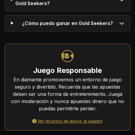
Gold Seekers?
¿Cómo puedo ganar en Gold Seekers?
18+
Juego Responsable
En diamante promovemos un entorno de juego
seguro y divertido. Recuerda que las apuestas
deben ser una forma de entretenimiento. Juega
con moderación y nunca apuestes dinero que no
puedas permitirte perder.
Ver recursos de apoyo al jugador