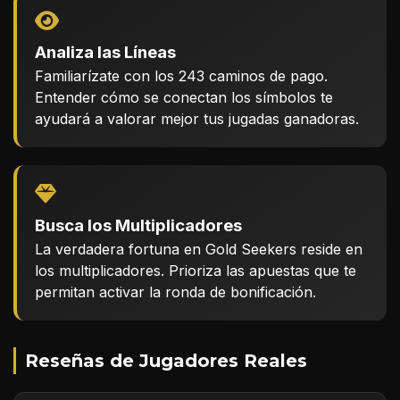
Analiza las Líneas
Familiarízate con los 243 caminos de pago.
Entender cómo se conectan los símbolos te
ayudará a valorar mejor tus jugadas ganadoras.
Busca los Multiplicadores
La verdadera fortuna en Gold Seekers reside en
los multiplicadores. Prioriza las apuestas que te
permitan activar la ronda de bonificación.
Reseñas de Jugadores Reales