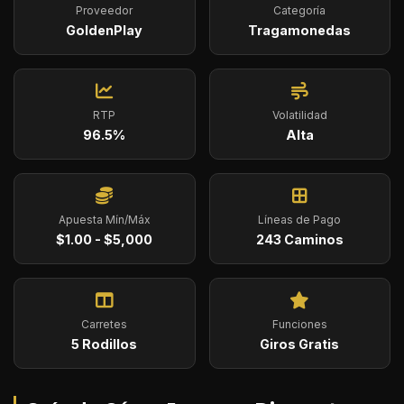
Proveedor
Categoría
GoldenPlay
Tragamonedas
RTP
Volatilidad
96.5%
Alta
Apuesta Mín/Máx
Líneas de Pago
$1.00 - $5,000
243 Caminos
Carretes
Funciones
5 Rodillos
Giros Gratis