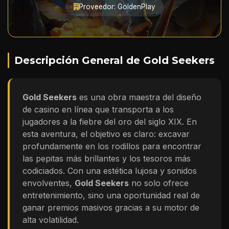
Proveedor: GoldenPlay
Descripción General de Gold Seekers
Gold Seekers
es una obra maestra del diseño
de casino en línea que transporta a los
jugadores a la fiebre del oro del siglo XIX. En
esta aventura, el objetivo es claro: excavar
profundamente en los rodillos para encontrar
las pepitas más brillantes y los tesoros más
codiciados. Con una estética lujosa y sonidos
envolventes,
Gold Seekers
no solo ofrece
entretenimiento, sino una oportunidad real de
ganar premios masivos gracias a su motor de
alta volatilidad.