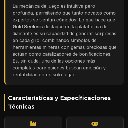
La mecánica de juego es intuitiva pero
profunda, permitiendo que tanto novatos como
expertos se sientan cómodos. Lo que hace que
Gold Seekers
destaque en la plataforma de
diamante es su capacidad de generar sorpresas
en cada giro, combinando símbolos de
herramientas mineras con gemas preciosas que
actúan como catalizadores de bonificaciones.
Es, sin duda, una de las opciones más
completas para quienes buscan emoción y
rentabilidad en un solo lugar.
Características y Especificaciones
Técnicas