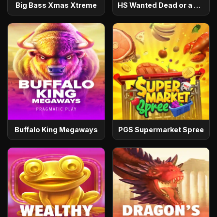
Big Bass Xmas Xtreme
HS Wanted Dead or a Wild
Buffalo King Megaways
PGS Supermarket Spree