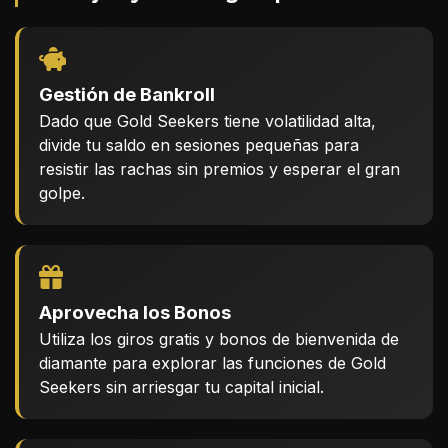
Gestión de Bankroll
Dado que Gold Seekers tiene volatilidad alta,
divide tu saldo en sesiones pequeñas para
resistir las rachas sin premios y esperar el gran
golpe.
Aprovecha los Bonos
Utiliza los giros gratis y bonos de bienvenida de
diamante para explorar las funciones de Gold
Seekers sin arriesgar tu capital inicial.