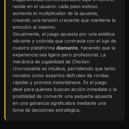
reside en el usuario: cada paso exitoso
aumenta el multiplicador de la apuesta,
creando una tensión creciente que mantiene la
emoción al máximo.
Visualmente, el juego apuesta por una estética
vibrante y colorida que contrasta con el lujo de
nuestra plataforma
diamante
, haciendo que la
experiencia sea ligera pero profesional. La
mecánica de jugabilidad de Chicken
Uncrossable es intuitiva, permitiendo que tanto
novatos como expertos disfruten de rondas
rápidas y premios instantáneos. Es el juego
ideal para quienes buscan acción inmediata y la
posibilidad de convertir una pequeña apuesta
en una ganancia significativa mediante una
toma de decisiones estratégica.