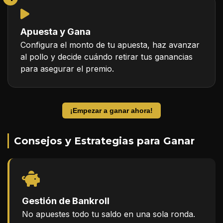
Apuesta y Gana
Configura el monto de tu apuesta, haz avanzar
al pollo y decide cuándo retirar tus ganancias
para asegurar el premio.
¡Empezar a ganar ahora!
Consejos y Estrategias para Ganar
Gestión de Bankroll
No apuestes todo tu saldo en una sola ronda.