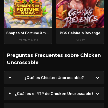
Shapes of Fortune Xmas
PGS Geisha's Revenge
Premium Slots
PG Soft
Preguntas Frecuentes sobre Chicken
Uncrossable
¿Qué es Chicken Uncrossable?
¿Cuál es el RTP de Chicken Uncrossable?